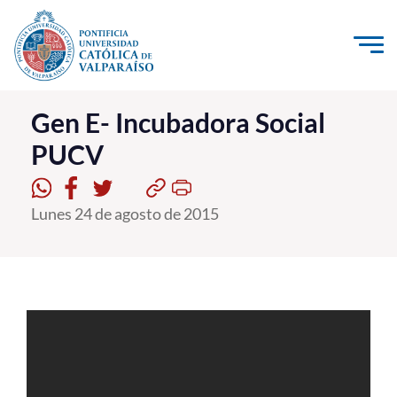
Click acá para ir directamente al contenido
La Universidad
Gen E- Incubadora Social
PUCV
Investigación, Creación e Innovación
PUCV Internacional
Lunes 24 de agosto de 2015
Vinculación con el Medio
Admisión
Pregrado
Postgrado
Formación Continua