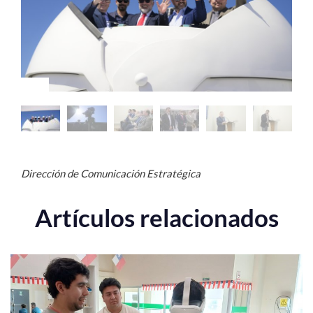
Estudiantes
Académicos
Funcionarios
Alumni
Dirección de Comunicación Estratégica
English
Artículos relacionados