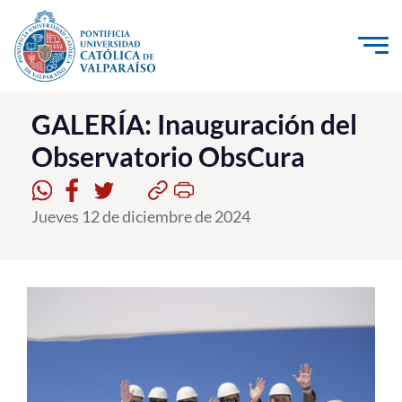
Click acá para ir directamente al contenido
La Universidad
GALERÍA: Inauguración del
Observatorio ObsCura
Investigación, Creación e Innovación
PUCV Internacional
Jueves 12 de diciembre de 2024
Vinculación con el Medio
Admisión
Pregrado
Postgrado
Formación Continua