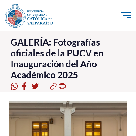
Click acá para ir directamente al contenido
La Universidad
GALERÍA: Fotografías
oficiales de la PUCV en
Investigación, Creación e Innovación
Inauguración del Año
PUCV Internacional
Académico 2025
Vinculación con el Medio
Admisión
Pregrado
Postgrado
Formación Continua