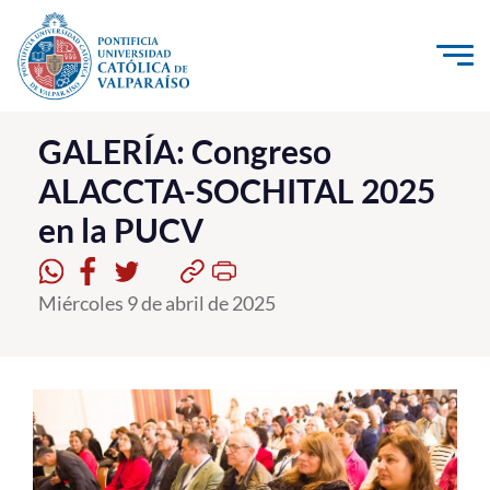
Click acá para ir directamente al contenido
La Universidad
GALERÍA: Congreso
ALACCTA-SOCHITAL 2025
Investigación, Creación e Innovación
en la PUCV
PUCV Internacional
Vinculación con el Medio
Miércoles 9 de abril de 2025
Admisión
Pregrado
Postgrado
Formación Continua