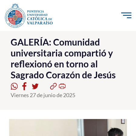
Click acá para ir directamente al contenido
La Universidad
GALERÍA: Comunidad
universitaria compartió y
Investigación, Creación e Innovación
reflexionó en torno al
PUCV Internacional
Sagrado Corazón de Jesús
Vinculación con el Medio
Admisión
Viernes 27 de junio de 2025
Pregrado
Postgrado
Formación Continua