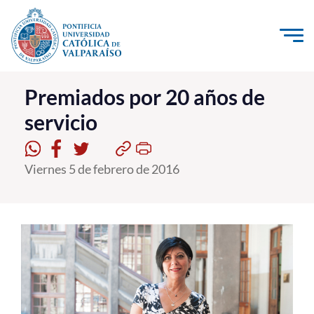
Click acá para ir directamente al contenido
La Universidad
Premiados por 20 años de
servicio
Investigación, Creación e Innovación
PUCV Internacional
Viernes 5 de febrero de 2016
Vinculación con el Medio
Admisión
Pregrado
Postgrado
Formación Continua