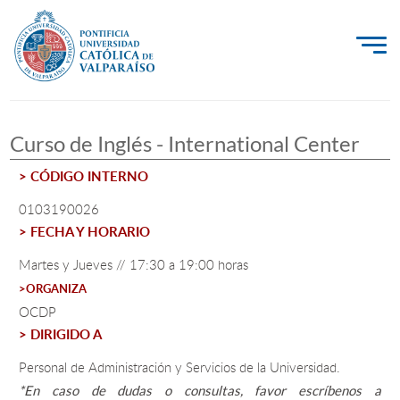
La Universidad
Curso de Inglés - International Center
Investigación, Creación e Innovación
> CÓDIGO INTERNO
PUCV Internacional
0103190026
Vinculación con el Medio
> FECHA Y HORARIO
Martes y Jueves // 17:30 a 19:00 horas
Admisión
>ORGANIZA
OCDP
Pregrado
> DIRIGIDO A
Postgrado
Personal de Administración y Servicios de la Universidad.
Formación Continua
*En caso de dudas o consultas, favor escríbenos a