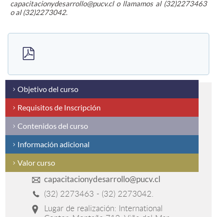
capacitacionydesarrollo@pucv.cl o llamamos al (32)2273463
o al (32)2273042.
Estudiantes
Académicos
Funcionarios
Alumni
Objetivo del curso
Requisitos de Inscripción
English
Contenidos del curso
Información adicional
Valor curso
capacitacionydesarrollo@pucv.cl
(32) 2273463 - (32) 2273042.
Lugar de realización: International