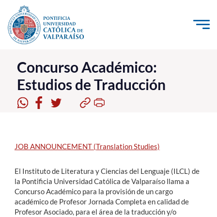
Click acá para ir directamente al contenido
La Universidad
Concurso Académico:
Estudios de Traducción
Investigación, Creación e Innovación
PUCV Internacional
Vinculación con el Medio
JOB ANNOUNCEMENT (Translation Studies)
Admisión
El Instituto de Literatura y Ciencias del Lenguaje (ILCL) de
Pregrado
la Pontificia Universidad Católica de Valparaíso llama a
Concurso Académico para la provisión de un cargo
Postgrado
académico de Profesor Jornada Completa en calidad de
Formación Continua
Profesor Asociado, para el área de la traducción y/o