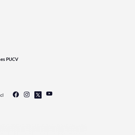
nes PUCV
cl