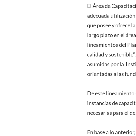
El Área de Capacita
adecuada utilización
que posee y ofrece la
largo plazo en el áre
lineamientos del Pla
calidad y sostenible”
asumidas por la Inst
orientadas a las func
De este lineamiento s
instancias de capaci
necesarias para el d
En base a lo anterior