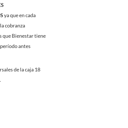
ES
OS
ya que en cada
 la cobranza
as que Bienestar tiene
 período antes
sales de la caja 18
.