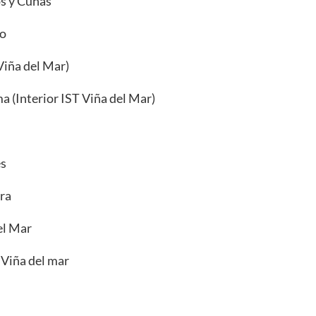
s y Cunas
so
Viña del Mar)
a (Interior IST Viña del Mar)
es
era
el Mar
 Viña del mar