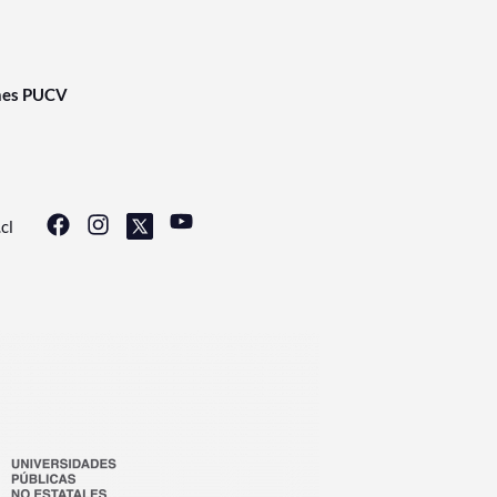
nes PUCV
cl