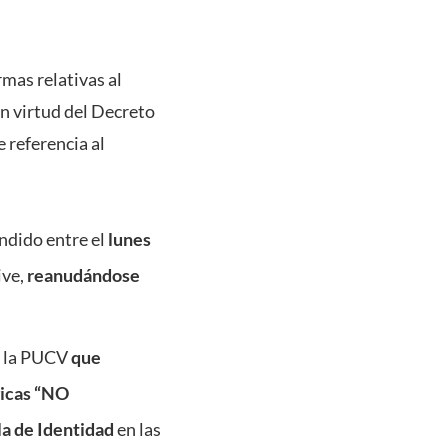
mas relativas al
en virtud del Decreto
 referencia al
ndido entre el
lunes
ive,
reanudándose
de la PUCV
que
gicas “NO
la de Identidad
en las