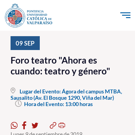
Click acá para ir directamente al contenido
La Universidad
09
SEP
Investigación, Creación e Innovación
Foro teatro "Ahora es
PUCV Internacional
cuando: teatro y género"
Vinculación con el Medio
Lugar del Evento:
Ágora del campus MTBA,
Admisión
Sausalito (Av. El Bosque 1290, Viña del Mar)
Hora del Evento:
13:00 horas
Pregrado
Postgrado
Formación Continua
Lunes 9 de septiembre de 2019