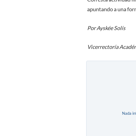
apuntando a una form
Por Ayskée Solís
Vicerrectoría Acadé
Nada in