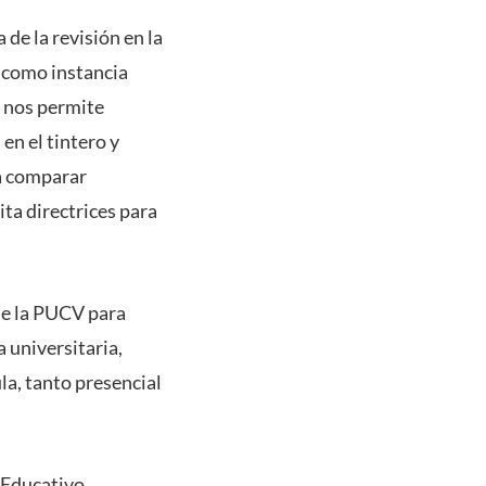
de la revisión en la
e como instancia
e nos permite
en el tintero y
ra comparar
ita directrices para
de la PUCV para
 universitaria,
a, tanto presencial
 Educativo,