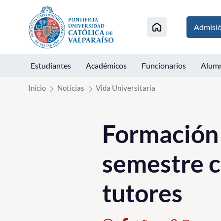
Click acá para ir directamente al contenido
Admisi
Estudiantes
Académicos
Funcionarios
Alum
Inicio
Noticias
Vida Universitaria
Formación 
semestre c
tutores