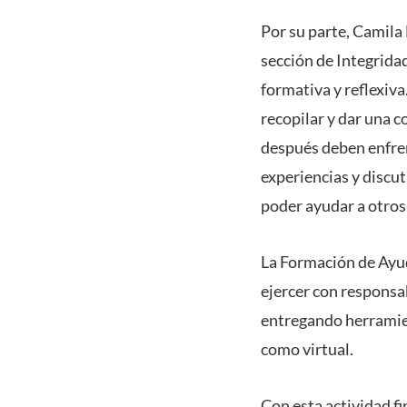
Por su parte, Camila
sección de Integridad
formativa y reflexiv
recopilar y dar una 
después deben enfren
experiencias y discut
poder ayudar a otros
La Formación de Ayud
ejercer con responsa
entregando herramien
como virtual.
Con esta actividad f