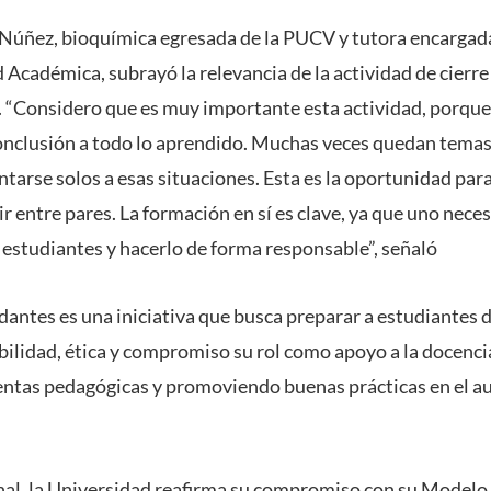
 Núñez, bioquímica egresada de la PUCV y tutora encargada 
 Académica, subrayó la relevancia de la actividad de cierr
a. “Considero que es muy importante esta actividad, porqu
conclusión a todo lo aprendido. Muchas veces quedan temas 
tarse solos a esas situaciones. Esta es la oportunidad pa
ir entre pares. La formación en sí es clave, ya que uno neces
 estudiantes y hacerlo de forma responsable”, señaló
antes es una iniciativa que busca preparar a estudiantes 
bilidad, ética y compromiso su rol como apoyo a la docencia
tas pedagógicas y promoviendo buenas prácticas en el aul
inal, la Universidad reafirma su compromiso con su Modelo