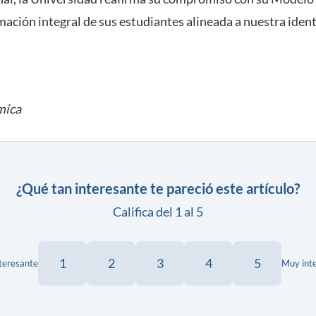
ación integral de sus estudiantes alineada a nuestra ide
mica
¿Qué tan interesante te pareció este artículo?
Califica del 1 al 5
1
2
3
4
5
teresante
Muy int