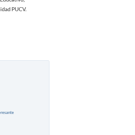
ntidad PUCV.
eresante