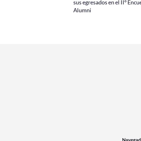
sus egresados en el II° Encu
Alumni
Navegad