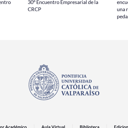
entro
30° Encuentro Empresarial de la
encu
CRCP
una r
peda
or Académico
Aula Virtual
Biblioteca
Edicio