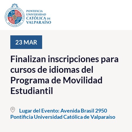
Click acá para ir directamente al contenido
La Universidad
23
MAR
Investigación, Creación e Innovación
Finalizan inscripciones para
PUCV Internacional
cursos de idiomas del
Vinculación con el Medio
Programa de Movilidad
Estudiantil
Admisión
Pregrado
Lugar del Evento:
Avenida Brasil 2950
Pontificia Universidad Católica de Valparaíso
Postgrado
Formación Continua