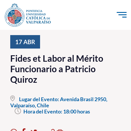
Click acá para ir directamente al contenido
La Universidad
17
ABR
Investigación, Creación e Innovación
Fides et Labor al Mérito
PUCV Internacional
Funcionario a Patricio
Vinculación con el Medio
Quiroz
Admisión
Lugar del Evento:
Avenida Brasil 2950,
Pregrado
Valparaíso, Chile
Hora del Evento:
18:00 horas
Postgrado
Formación Continua