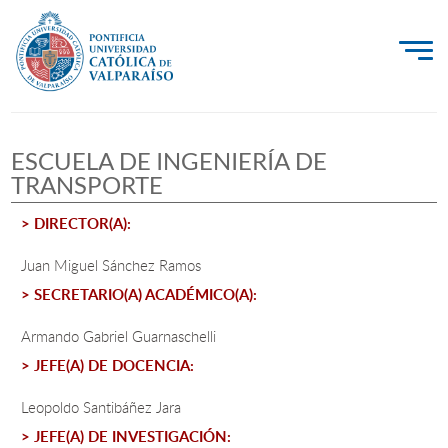
La Universidad
ESCUELA DE INGENIERÍA DE
Investigación, Creación e Innovación
TRANSPORTE
PUCV Internacional
> DIRECTOR(A):
Vinculación con el Medio
Juan Miguel Sánchez Ramos
> SECRETARIO(A) ACADÉMICO(A):
Admisión
Armando Gabriel Guarnaschelli
Pregrado
> JEFE(A) DE DOCENCIA:
Postgrado
Leopoldo Santibáñez Jara
> JEFE(A) DE INVESTIGACIÓN:
Formación Continua