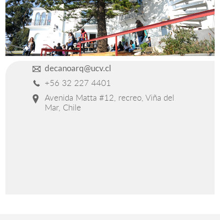
Estudiantes
Académicos
Funcionarios
decanoarq@ucv.cl
Alumni
+56 32 227 4401
Avenida Matta #12, recreo, Viña del
Mar, Chile
English