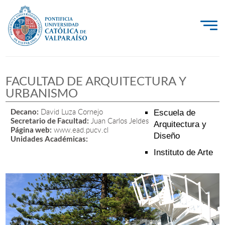
La Universidad
FACULTAD DE ARQUITECTURA Y
Investigación, Creación e Innovación
URBANISMO
PUCV Internacional
David Luza Cornejo
Decano:
Escuela de
Juan Carlos Jeldes
Vinculación con el Medio
Secretario de Facultad:
Arquitectura y
www.ead.pucv.cl
Página web:
Diseño
Unidades Académicas:
Instituto de Arte
Admisión
Pregrado
Postgrado
Formación Continua