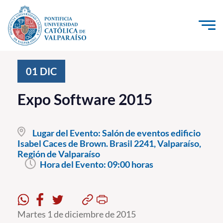
Click acá para ir directamente al contenido
La Universidad
01
DIC
Investigación, Creación e Innovación
Expo Software 2015
PUCV Internacional
Vinculación con el Medio
Lugar del Evento:
Salón de eventos edificio
Isabel Caces de Brown. Brasil 2241, Valparaíso,
Región de Valparaíso
Admisión
Hora del Evento:
09:00 horas
Pregrado
Postgrado
Martes 1 de diciembre de 2015
Formación Continua