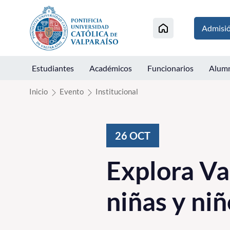
Click acá para ir directamente al contenido
Admisi
Estudiantes
Académicos
Funcionarios
Alum
Inicio
Evento
Institucional
26
OCT
Explora Va
niñas y n