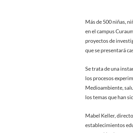
Más de 500 niñas, niñ
en el campus Curauma
proyectos de investi
que se presentará ca
Se trata de una insta
los procesos experim
Medioambiente, salud
los temas que han sid
Mabel Keller, direct
establecimientos edu