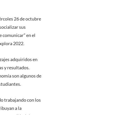
iércoles 26 de octubre
ocializar sus
e comunicar” en el
Explora 2022.
izajes adquiridos en
s y resultados.
onomía son algunos de
studiantes.
do trabajando con los
ibuyan a la