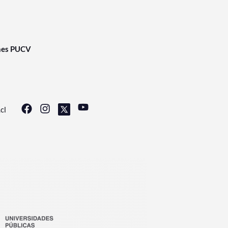
nes PUCV
cl