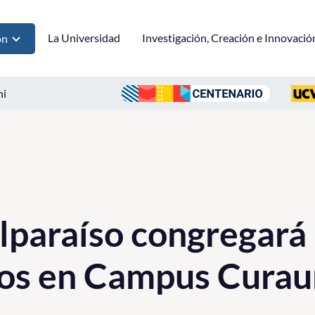
La Universidad
Investigación, Creación e Innovació
ón
ni
lparaíso congregará
iños en Campus Cur