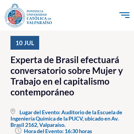
Click acá para ir directamente al contenido
La Universidad
10
JUL
Investigación, Creación e Innovación
Experta de Brasil efectuará
PUCV Internacional
conversatorio sobre Mujer y
Vinculación con el Medio
Trabajo en el capitalismo
contemporáneo
Admisión
Pregrado
Lugar del Evento:
Auditorio de la Escuela de
Ingeniería Química de la PUCV, ubicado en Av.
Postgrado
Brasil 2162, Valparaíso.
Formación Continua
Hora del Evento:
16:30 horas