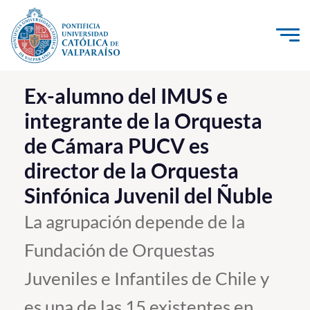
Click acá para ir directamente al contenido
La Universidad
Ex-alumno del IMUS e
integrante de la Orquesta
Investigación, Creación e Innovación
de Cámara PUCV es
PUCV Internacional
director de la Orquesta
Vinculación con el Medio
Sinfónica Juvenil del Ñuble
Admisión
La agrupación depende de la
Fundación de Orquestas
Pregrado
Juveniles e Infantiles de Chile y
Postgrado
Formación Continua
es una de las 15 existentes en