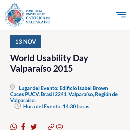
Click acá para ir directamente al contenido
La Universidad
13
NOV
Investigación, Creación e Innovación
World Usability Day
PUCV Internacional
Valparaíso 2015
Vinculación con el Medio
Lugar del Evento:
Edificio Isabel Brown
Admisión
Caces PUCV. Brasil 2241, Valparaíso, Región de
Valparaíso.
Pregrado
Hora del Evento:
14:30 horas
Postgrado
Formación Continua