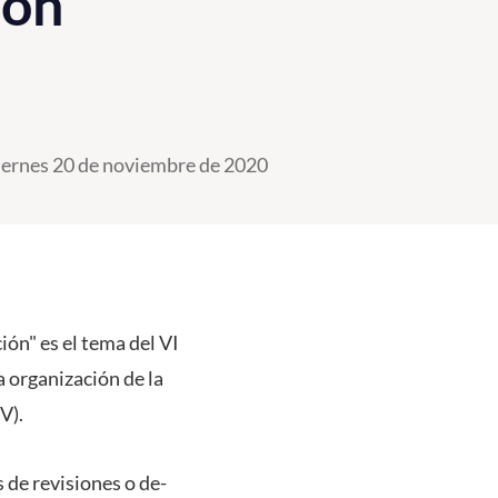
ión"
iernes 20 de noviembre de 2020
ón" es el tema del VI
a organización de la
CV).
de revisiones o de-