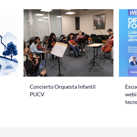
Concierto Orquesta Infantil
Escue
PUCV
webi
tecno