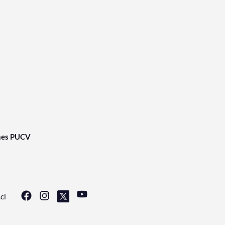
nes PUCV
cl