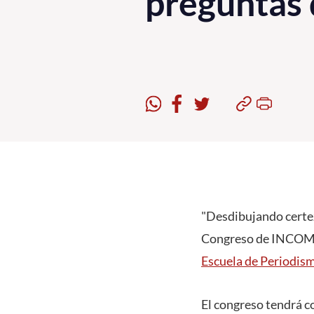
preguntas 
"Desdibujando certez
Congreso de INCOM, q
Escuela de Periodis
El congreso tendrá c