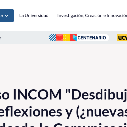
La Universidad
Investigación, Creación e Innovació
ón
ni
so INCOM "Desdibu
eflexiones y (¿nueva