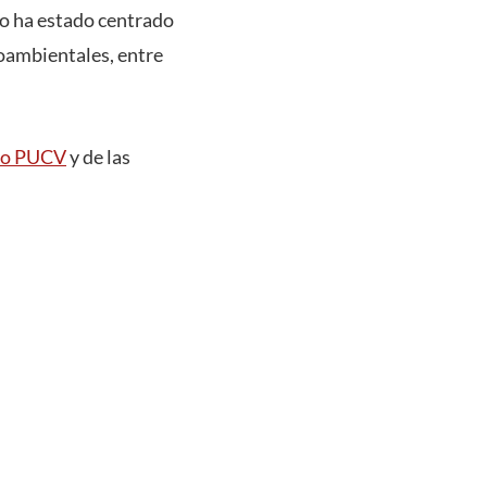
co ha estado centrado
dioambientales, entre
mo PUCV
y de las