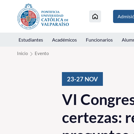
Click acá para ir directamente al contenido
Admisi
Estudiantes
Académicos
Funcionarios
Alum
Inicio
Evento
23-27
NOV
VI Congre
certezas: r