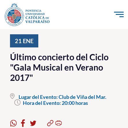
Click acá para ir directamente al contenido
La Universidad
21
ENE
Investigación, Creación e Innovación
Último concierto del Ciclo
PUCV Internacional
"Gala Musical en Verano
Vinculación con el Medio
2017"
Admisión
Lugar del Evento:
Club de Viña del Mar.
Pregrado
Hora del Evento:
20:00 horas
Postgrado
Formación Continua