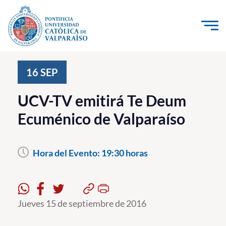
Click acá para ir directamente al contenido
La Universidad
16
SEP
Investigación, Creación e Innovación
UCV-TV emitirá Te Deum
PUCV Internacional
Ecuménico de Valparaíso
Vinculación con el Medio
Hora del Evento:
19:30 horas
Admisión
Pregrado
Postgrado
Jueves 15 de septiembre de 2016
Formación Continua