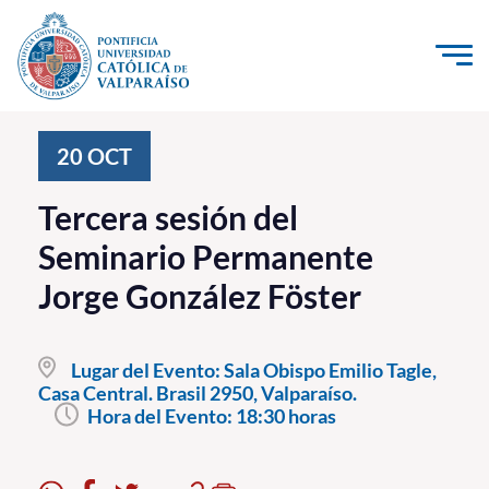
Click acá para ir directamente al contenido
La Universidad
20
OCT
Investigación, Creación e Innovación
Tercera sesión del
PUCV Internacional
Seminario Permanente
Vinculación con el Medio
Jorge González Föster
Admisión
Lugar del Evento:
Sala Obispo Emilio Tagle,
Pregrado
Casa Central. Brasil 2950, Valparaíso.
Hora del Evento:
18:30 horas
Postgrado
Formación Continua