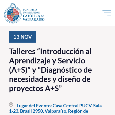
Click acá para ir directamente al contenido
La Universidad
13
NOV
Investigación, Creación e Innovación
Talleres “Introducción al
PUCV Internacional
Aprendizaje y Servicio
Vinculación con el Medio
(A+S)” y “Diagnóstico de
necesidades y diseño de
Admisión
proyectos A+S”
Pregrado
Postgrado
Lugar del Evento:
Casa Central PUCV. Sala
1-23. Brasil 2950, Valparaíso, Región de
Formación Continua