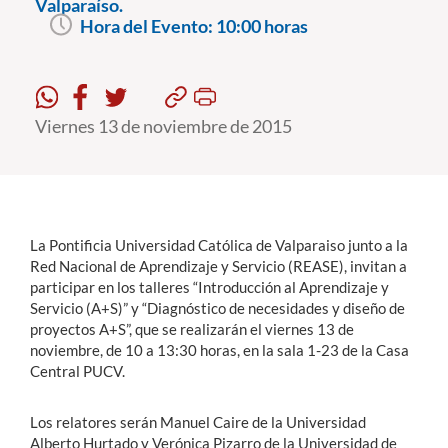
Valparaíso.
Hora del Evento:
10:00 horas
Estudiantes
Académicos
Viernes 13 de noviembre de 2015
Funcionarios
Alumni
La Pontificia Universidad Católica de Valparaiso junto a la
English
Red Nacional de Aprendizaje y Servicio (REASE), invitan a
participar en los talleres “Introducción al Aprendizaje y
Servicio (A+S)” y “Diagnóstico de necesidades y diseño de
proyectos A+S”, que se realizarán el viernes 13 de
noviembre, de 10 a 13:30 horas, en la sala 1-23 de la Casa
Central PUCV.
Los relatores serán Manuel Caire de la Universidad
Alberto Hurtado y Verónica Pizarro de la Universidad de