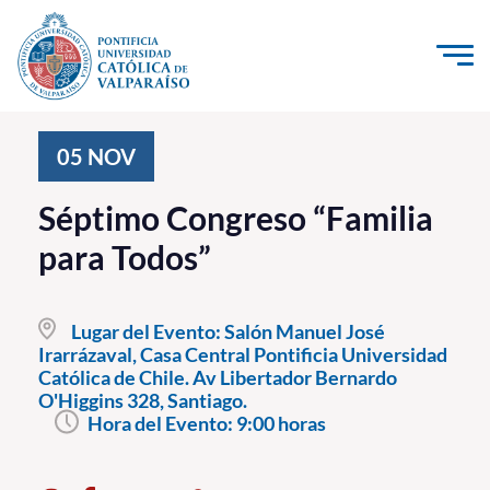
Click acá para ir directamente al contenido
La Universidad
05
NOV
Investigación, Creación e Innovación
Séptimo Congreso “Familia
PUCV Internacional
para Todos”
Vinculación con el Medio
Lugar del Evento:
Salón Manuel José
Admisión
Irarrázaval, Casa Central Pontificia Universidad
Católica de Chile. Av Libertador Bernardo
Pregrado
O'Higgins 328, Santiago.
Hora del Evento:
9:00 horas
Postgrado
Formación Continua