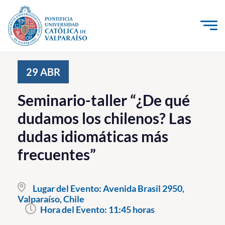
Click acá para ir directamente al contenido
La Universidad
29
ABR
Investigación, Creación e Innovación
Seminario-taller “¿De qué
PUCV Internacional
dudamos los chilenos? Las
Vinculación con el Medio
dudas idiomáticas más
frecuentes”
Admisión
Pregrado
Lugar del Evento:
Avenida Brasil 2950,
Valparaíso, Chile
Postgrado
Hora del Evento:
11:45 horas
Formación Continua