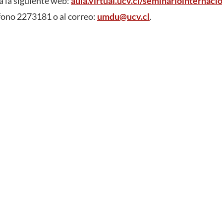
a la siguiente web:
aula.virtual.ucv.cl/seminariointernaci
 fono 2273181 o al correo:
umdu@ucv.cl
.