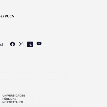
nes PUCV
cl