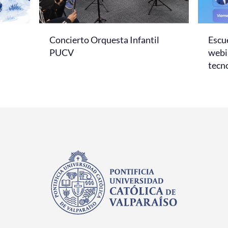
Concierto Orquesta Infantil
Escue
PUCV
webi
tecno