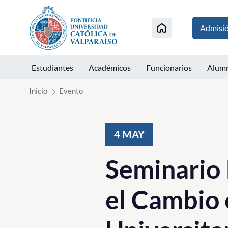
Click acá para ir directamente al contenido
Admisi
Estudiantes
Académicos
Funcionarios
Alum
Inicio
Evento
4
MAY
Seminario 
el Cambio 