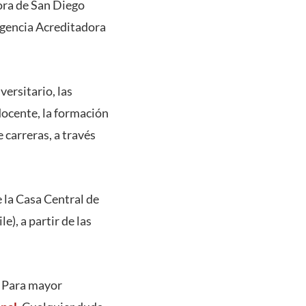
tora de San Diego
Agencia Acreditadora
versitario, las
 docente, la formación
 carreras, a través
e la Casa Central de
e), a partir de las
. Para mayor