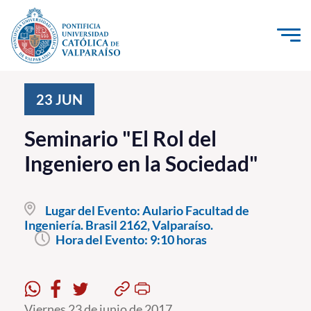
Click acá para ir directamente al contenido
La Universidad
23
JUN
Investigación, Creación e Innovación
Seminario "El Rol del
PUCV Internacional
Ingeniero en la Sociedad"
Vinculación con el Medio
Lugar del Evento:
Aulario Facultad de
Admisión
Ingeniería. Brasil 2162, Valparaíso.
Hora del Evento:
9:10 horas
Pregrado
Postgrado
Formación Continua
Viernes 23 de junio de 2017