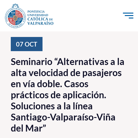
Click acá para ir directamente al contenido
La Universidad
07
OCT
Investigación, Creación e Innovación
Seminario “Alternativas a la
PUCV Internacional
alta velocidad de pasajeros
Vinculación con el Medio
en vía doble. Casos
prácticos de aplicación.
Admisión
Soluciones a la línea
Pregrado
Santiago-Valparaíso-Viña
Postgrado
del Mar”
Formación Continua