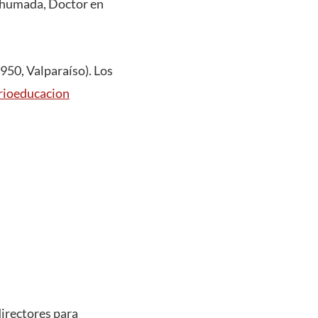
 Ahumada, Doctor en
950, Valparaíso). Los
arioeducacion
directores para