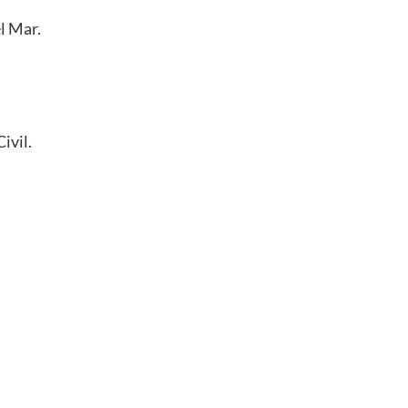
l Mar.
ivil.