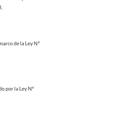
l.
marco de la Ley N°
do por la Ley N°