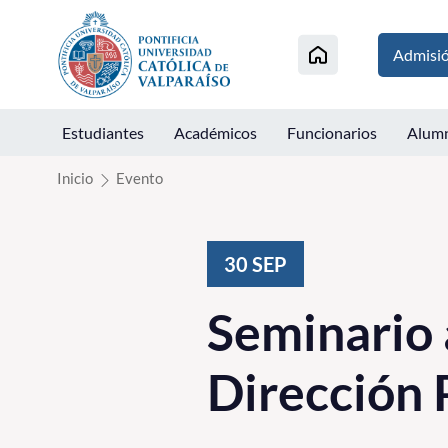
Click acá para ir directamente al contenido
Admisi
Estudiantes
Académicos
Funcionarios
Alum
Inicio
Evento
30
SEP
Seminario 
Dirección 