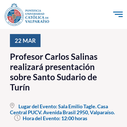
Click acá para ir directamente al contenido
La Universidad
22
MAR
Investigación, Creación e Innovación
Profesor Carlos Salinas
PUCV Internacional
realizará presentación
Vinculación con el Medio
sobre Santo Sudario de
Turín
Admisión
Pregrado
Lugar del Evento:
Sala Emilio Tagle. Casa
Central PUCV. Avenida Brasil 2950, Valparaíso.
Postgrado
Hora del Evento:
12:00 horas
Formación Continua