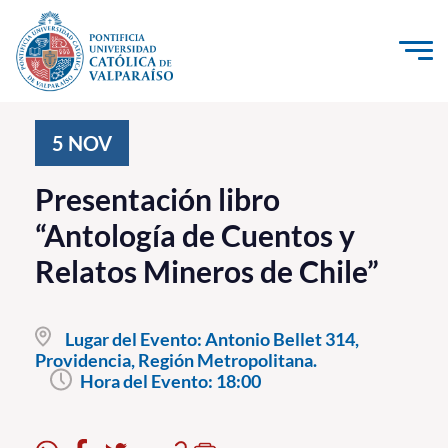
Click acá para ir directamente al contenido
La Universidad
5
NOV
Investigación, Creación e Innovación
Presentación libro
PUCV Internacional
“Antología de Cuentos y
Vinculación con el Medio
Relatos Mineros de Chile”
Admisión
Lugar del Evento:
Antonio Bellet 314,
Pregrado
Providencia, Región Metropolitana.
Hora del Evento:
18:00
Postgrado
Formación Continua