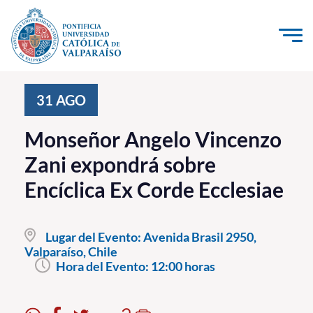
Click acá para ir directamente al contenido
La Universidad
31
AGO
Investigación, Creación e Innovación
Monseñor Angelo Vincenzo
PUCV Internacional
Zani expondrá sobre
Vinculación con el Medio
Encíclica Ex Corde Ecclesiae
Admisión
Lugar del Evento:
Avenida Brasil 2950,
Pregrado
Valparaíso, Chile
Hora del Evento:
12:00 horas
Postgrado
Formación Continua