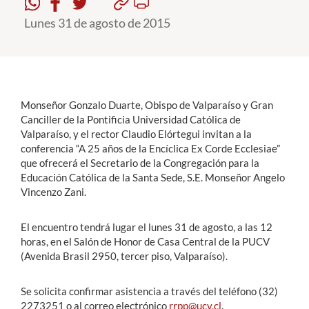
Lunes 31 de agosto de 2015
Estudiantes
Académicos
Funcionarios
Monseñor Gonzalo Duarte, Obispo de Valparaíso y Gran
Alumni
Canciller de la Pontificia Universidad Católica de
Valparaíso, y el rector Claudio Elórtegui invitan a la
conferencia “A 25 años de la Encíclica Ex Corde Ecclesiae”
que ofrecerá el Secretario de la Congregación para la
English
Educación Católica de la Santa Sede, S.E. Monseñor Angelo
Vincenzo Zani.
El encuentro tendrá lugar el lunes 31 de agosto, a las 12
horas, en el Salón de Honor de Casa Central de la PUCV
(Avenida Brasil 2950, tercer piso, Valparaíso).
Se solicita confirmar asistencia a través del teléfono (32)
2273251 o al correo electrónico
rrpp@ucv.cl
.