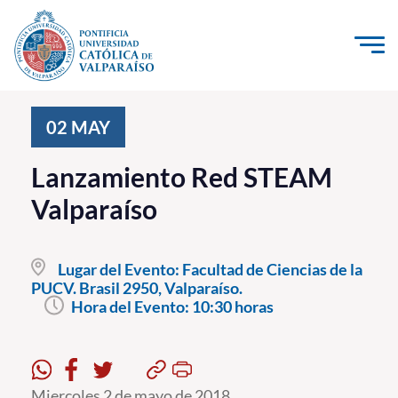
Click acá para ir directamente al contenido
La Universidad
02
MAY
Investigación, Creación e Innovación
Lanzamiento Red STEAM
PUCV Internacional
Valparaíso
Vinculación con el Medio
Lugar del Evento:
Facultad de Ciencias de la
Admisión
PUCV. Brasil 2950, Valparaíso.
Hora del Evento:
10:30 horas
Pregrado
Postgrado
Formación Continua
Miercoles 2 de mayo de 2018