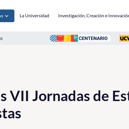
La Universidad
Investigación, Creación e Innovació
ón
ni
as VII Jornadas de E
stas