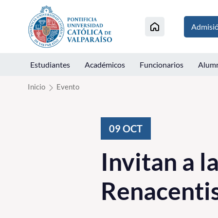
Click acá para ir directamente al contenido
Admisi
Estudiantes
Académicos
Funcionarios
Alum
Inicio
Evento
09
OCT
Invitan a l
Renacenti