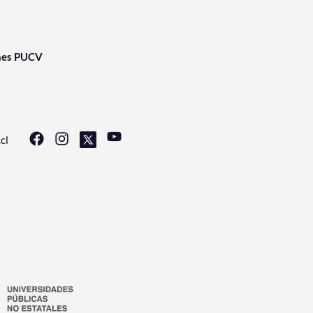
nes PUCV
cl