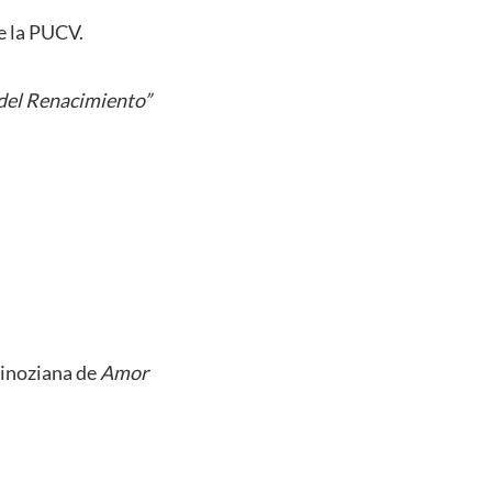
e la PUCV.
s del Renacimiento”
pinoziana de
Amor