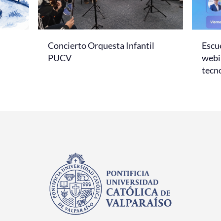
Concierto Orquesta Infantil
Escue
PUCV
webi
tecno