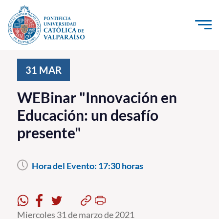
Click acá para ir directamente al contenido
La Universidad
31
MAR
Investigación, Creación e Innovación
WEBinar "Innovación en
PUCV Internacional
Educación: un desafío
Vinculación con el Medio
presente"
Admisión
Hora del Evento:
17:30 horas
Pregrado
Postgrado
Formación Continua
Miercoles 31 de marzo de 2021