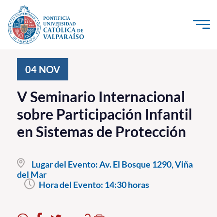
Click acá para ir directamente al contenido
La Universidad
04
NOV
Investigación, Creación e Innovación
V Seminario Internacional
PUCV Internacional
sobre Participación Infantil
Vinculación con el Medio
en Sistemas de Protección
Admisión
Lugar del Evento:
Av. El Bosque 1290, Viña
Pregrado
del Mar
Hora del Evento:
14:30 horas
Postgrado
Formación Continua