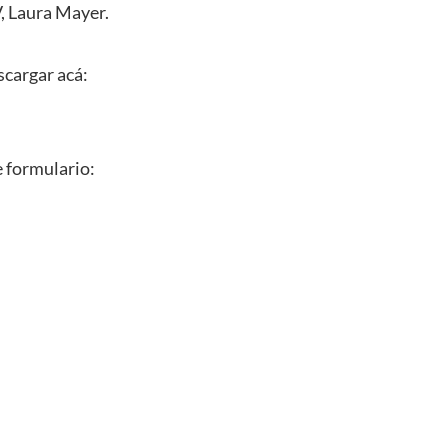
V, Laura Mayer.
scargar acá:
e formulario: