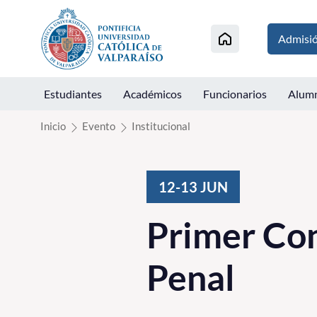
Click acá para ir directamente al contenido
Admisi
Estudiantes
Académicos
Funcionarios
Alum
Inicio
Evento
Institucional
12-13
JUN
Primer Con
Penal