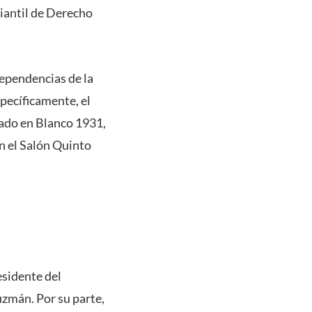
diantil de Derecho
 dependencias de la
specíficamente, el
icado en Blanco 1931,
en el Salón Quinto
esidente del
zmán. Por su parte,