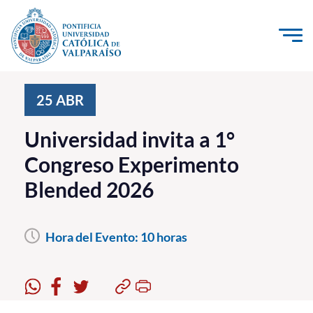
Click acá para ir directamente al contenido
La Universidad
25
ABR
Investigación, Creación e Innovación
Universidad invita a 1°
PUCV Internacional
Congreso Experimento
Vinculación con el Medio
Blended 2026
Admisión
Hora del Evento:
10 horas
Pregrado
Postgrado
Formación Continua