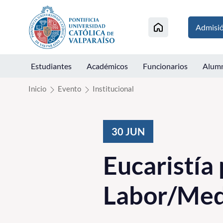
Click acá para ir directamente al contenido
Admisi
Estudiantes
Académicos
Funcionarios
Alum
Inicio
Evento
Institucional
30
JUN
Eucaristía
Labor/Med