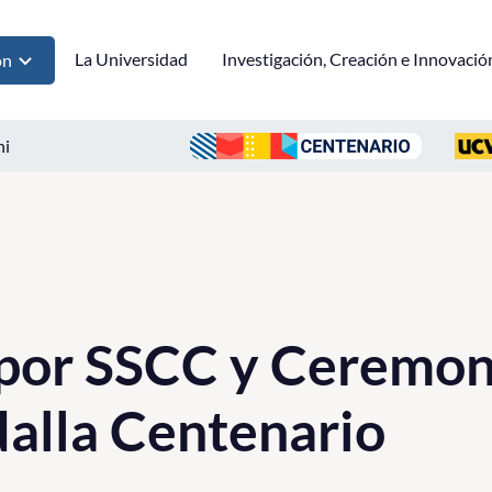
La Universidad
Investigación, Creación e Innovació
ón
ni
 por SSCC y Ceremon
alla Centenario