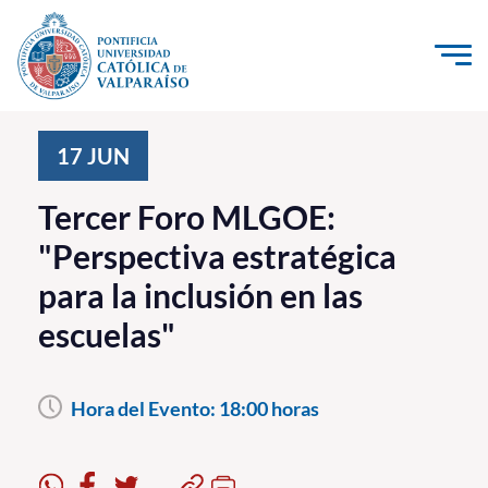
Click acá para ir directamente al contenido
La Universidad
17
JUN
Investigación, Creación e Innovación
Tercer Foro MLGOE:
PUCV Internacional
"Perspectiva estratégica
Vinculación con el Medio
para la inclusión en las
escuelas"
Admisión
Pregrado
Hora del Evento:
18:00 horas
Postgrado
Formación Continua