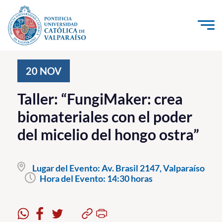
Click acá para ir directamente al contenido
La Universidad
20
NOV
Investigación, Creación e Innovación
Taller: “FungiMaker: crea
PUCV Internacional
biomateriales con el poder
Vinculación con el Medio
del micelio del hongo ostra”
Admisión
Lugar del Evento:
Av. Brasil 2147, Valparaíso
Pregrado
Hora del Evento:
14:30 horas
Postgrado
Formación Continua