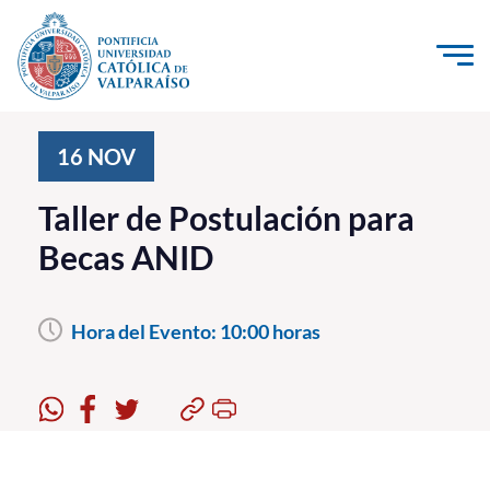
Click acá para ir directamente al contenido
La Universidad
16
NOV
Investigación, Creación e Innovación
Taller de Postulación para
PUCV Internacional
Becas ANID
Vinculación con el Medio
Hora del Evento:
10:00 horas
Admisión
Pregrado
Postgrado
Formación Continua