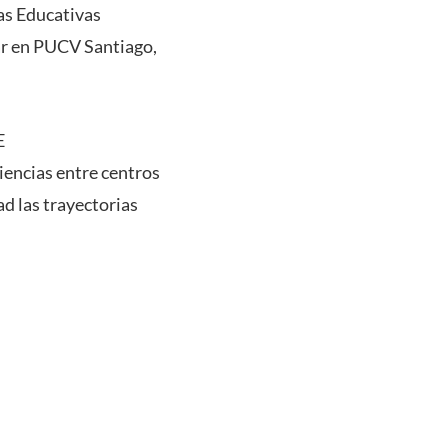
ias Educativas
gar en PUCV Santiago,
E
encias entre centros
ad las trayectorias