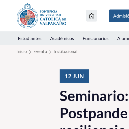
Click acá para ir directamente al contenido
Admisi
Estudiantes
Académicos
Funcionarios
Alum
Inicio
Evento
Institucional
12
JUN
Seminario:
Postpande