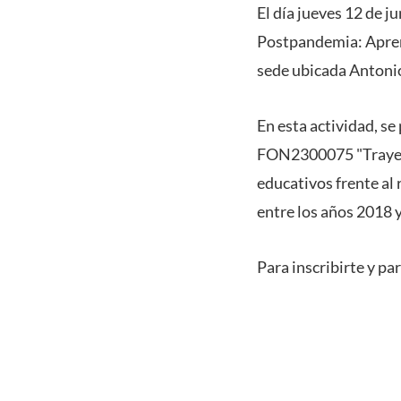
El día jueves 12 de j
Postpandemia: Aprend
sede ubicada Antonio
En esta actividad, se
FON2300075
"Traye
educativos frente al 
entre los años 2018 
Para inscribirte y par