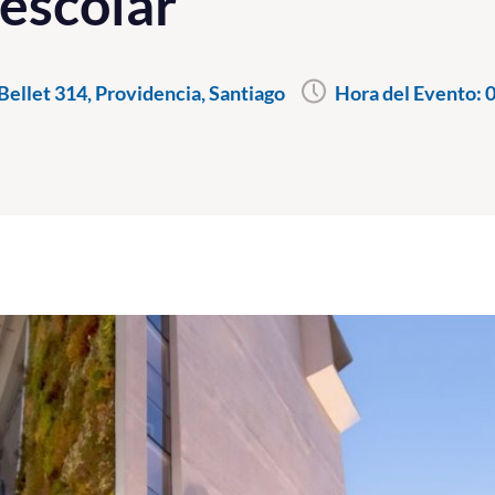
 escolar"
ellet 314, Providencia, Santiago
Hora del Evento:
0