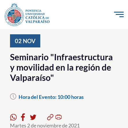
Click acá para ir directamente al contenido
La Universidad
02
NOV
Investigación, Creación e Innovación
Seminario "Infraestructura
PUCV Internacional
y movilidad en la región de
Vinculación con el Medio
Valparaíso"
Admisión
Hora del Evento:
10:00 horas
Pregrado
Postgrado
Formación Continua
Martes 2 de noviembre de 2021