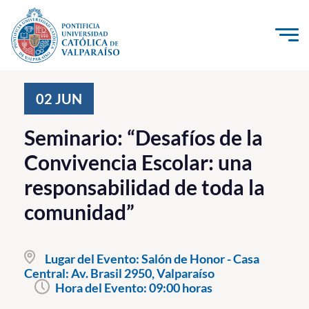
Click acá para ir directamente al contenido
La Universidad
02
JUN
Investigación, Creación e Innovación
Seminario: “Desafíos de la
PUCV Internacional
Convivencia Escolar: una
Vinculación con el Medio
responsabilidad de toda la
comunidad”
Admisión
Pregrado
Lugar del Evento:
Salón de Honor - Casa
Central: Av. Brasil 2950, Valparaíso
Postgrado
Hora del Evento:
09:00 horas
Formación Continua