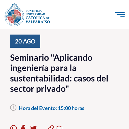
Click acá para ir directamente al contenido
La Universidad
20
AGO
Investigación, Creación e Innovación
Seminario "Aplicando
PUCV Internacional
ingeniería para la
Vinculación con el Medio
sustentabilidad: casos del
sector privado"
Admisión
Pregrado
Hora del Evento:
15:00 horas
Postgrado
Formación Continua