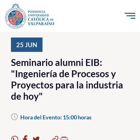
Click acá para ir directamente al contenido
La Universidad
25
JUN
Investigación, Creación e Innovación
Seminario alumni EIB:
PUCV Internacional
"Ingeniería de Procesos y
Vinculación con el Medio
Proyectos para la industria
de hoy"
Admisión
Pregrado
Hora del Evento:
15:00 horas
Postgrado
Formación Continua